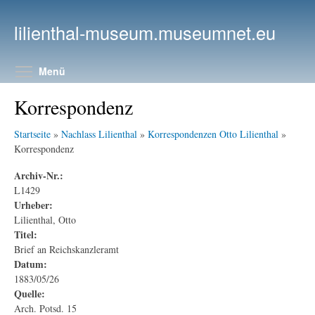
Direkt zum Inhalt
lilienthal-museum.museumnet.eu
Menüsichtbarkeit umschalten
Menü
Korrespondenz
Startseite
»
Nachlass Lilienthal
»
Korrespondenzen Otto Lilienthal
»
Korrespondenz
Archiv-Nr.:
L1429
Urheber:
Lilienthal, Otto
Titel:
Brief an Reichskanzleramt
Datum:
1883/05/26
Quelle:
Arch. Potsd. 15