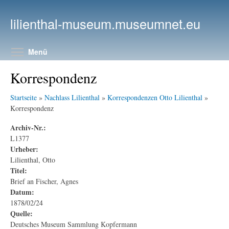
Direkt zum Inhalt
lilienthal-museum.museumnet.eu
Menüsichtbarkeit umschalten
Menü
Korrespondenz
Startseite
»
Nachlass Lilienthal
»
Korrespondenzen Otto Lilienthal
»
Korrespondenz
Archiv-Nr.:
L1377
Urheber:
Lilienthal, Otto
Titel:
Brief an Fischer, Agnes
Datum:
1878/02/24
Quelle:
Deutsches Museum Sammlung Kopfermann