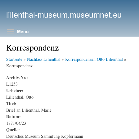
Direkt zum Inhalt
lilienthal-museum.museumnet.eu
Menüsichtbarkeit umschalten
Menü
Korrespondenz
Startseite
»
Nachlass Lilienthal
»
Korrespondenzen Otto Lilienthal
»
Korrespondenz
Archiv-Nr.:
L1253
Urheber:
Lilienthal, Otto
Titel:
Brief an Lilienthal, Marie
Datum:
1871/04/23
Quelle:
Deutsches Museum Sammlung Kopfermann