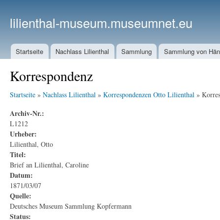
lilienthal-museum.museumnet.eu
Startseite
Nachlass Lilienthal
Sammlung
Sammlung von Häng
Korrespondenz
Startseite
»
Nachlass Lilienthal
»
Korrespondenzen Otto Lilienthal
» Korre
Archiv-Nr.:
L1212
Urheber:
Lilienthal, Otto
Titel:
Brief an Lilienthal, Caroline
Datum:
1871/03/07
Quelle:
Deutsches Museum Sammlung Kopfermann
Status: