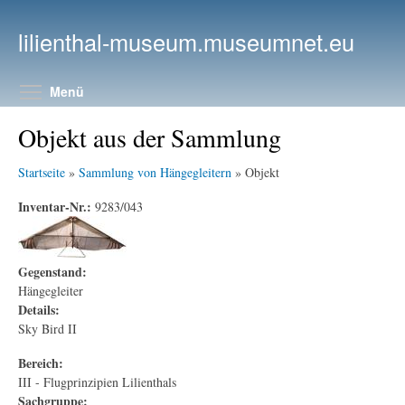
Direkt zum Inhalt
lilienthal-museum.museumnet.eu
Menüsichtbarkeit umschalten
Menü
Objekt aus der Sammlung
Startseite
»
Sammlung von Hängegleitern
» Objekt
Inventar-Nr.:
9283/043
Gegenstand:
Hängegleiter
Details:
Sky Bird II
Bereich:
III - Flugprinzipien Lilienthals
Sachgruppe: