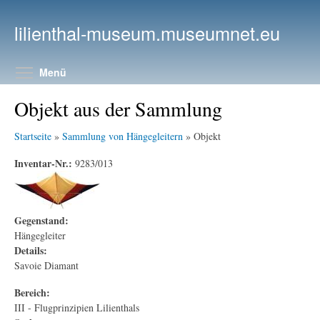
Direkt zum Inhalt
lilienthal-museum.museumnet.eu
Menüsichtbarkeit umschalten
Menü
Objekt aus der Sammlung
Startseite
»
Sammlung von Hängegleitern
» Objekt
Inventar-Nr.:
9283/013
Gegenstand:
Hängegleiter
Details:
Savoie Diamant
Bereich:
III - Flugprinzipien Lilienthals