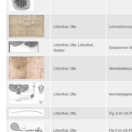
Lilienthal, Otto
Lehrzeichnung
Lilienthal, Otto, Lilienthal,
Schablonen fü
Gustav
Lilienthal, Otto
Werkstattskiz
Lilienthal, Otto
Normalsegelap
Lilienthal, Otto
Fig. 2 im US-P
Lilienthal, Otto
Fig 3 im US-P