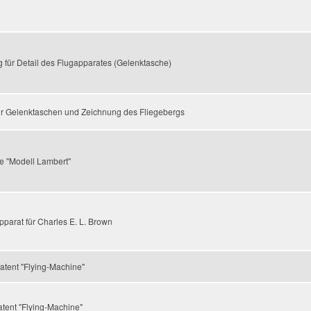
 für Detail des Flugapparates (Gelenktasche)
r Gelenktaschen und Zeichnung des Fliegebergs
ze "Modell Lambert"
parat für Charles E. L. Brown
atent "Flying-Machine"
atent "Flying-Machine"