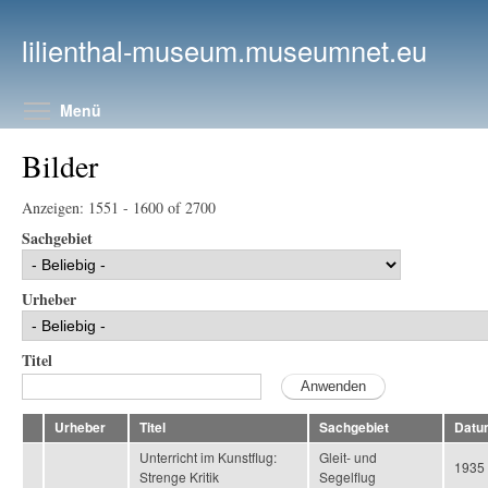
Direkt zum Inhalt
lilienthal-museum.museumnet.eu
Menüsichtbarkeit umschalten
Menü
Bilder
Anzeigen: 1551 - 1600 of 2700
Sachgebiet
Urheber
Titel
Urheber
Titel
Sachgebiet
Datu
Unterricht im Kunstflug:
Gleit- und
1935
Strenge Kritik
Segelflug