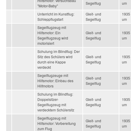
Hilfsmotor: Versuchsbau
Segelflug
um
"Motor-Baby"
Unterricht im Kunstflug:
Gleit- und
1935
Schleppflugstart
Segelflug
um
Segelflugzeug mit
Hilfsmotor: Ein
Gleit- und
1935
Segelflugzeug wird
Segelflug
um
motorisiert
Schulung im Blindflug: Der
Sitz des Schülers wird
Gleit- und
1935
durch eine Kappe
Segelflug
um
verdeckt
Segelflugzeuge mit
Gleit- und
1935
Hilfsmotor: Einbau des
Segelflug
um
Hilfmotors
Schulung im Blindflug:
Doppelsitzer-
Gleit- und
1935
Segelflugzeug mit
Segelflug
um
verdecktem Schülersitz
Segelflugzeug mit
Gleit- und
1935
Hilfsmotor: Vorbereitung
Segelflug
um
zum Flug