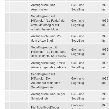
Anfängerschulung:
Gleit- und
1935
Anschnallen
Segelflug
um
Segelflugzeug mit
Hilfsmotor: "La Falda", der
Gleit- und
1935
erste Motorsegler mit
Segelflug
um
abnehmbarem Motor
Anfängerschulung: Vor
Gleit- und
1935
dem ersten Start
Segelflug
um
Segelflugzeuge mit
Gleit- und
1935
Hilfsmotor: "La Falda" über
Segelflug
um
dem Unstruttal bei Laucha
Anfängerschulung. Letzte
Gleit- und
1935
Anweisungen des Lehrers
Segelflug
um
Segelflugzeug mit
Hilfsmotor: Der
Gleit- und
1935
Außenbord-Motor des
Segelflug
um
Segelflugzeuges
Anfängerschulung: Reger
Gleit- und
1935
Schulbetrieb
Segelflug
um
Gleit- und
1935
Künftige-Segelflieger