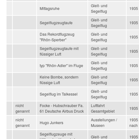
Gleit- und
Mittagsruhe
1935
Segelflug
Gleit- und
Segelflugzeugtaufe
1935
Segelflug
Das Rekordflugzeug
Gleit- und
1935
"Rhön-Sperber"
Segelflug
Segelflugzeugtaufe mit
Gleit- und
1935
flüssiger Luft
Segelflug
Gleit- und
typ "Rhön-Adler" im Fluge
1935
Segelflug
Keine Bombe, sondern
Gleit- und
1935
flüssige Luft
Segelflug
Gleit- und
Segelflug im Talkessel
1935
Segelflug
nicht
Focke - Hubschrauber Fa.
Luftfahrt
1935 
genannt
61 Deutsche Airbus Druck
Gesamtgebiet
nicht
Ausstellungen /
1935
Hugo Junkers
genannt
Museen
nach
Segelflugzeuge mit
Gleit- und
1935