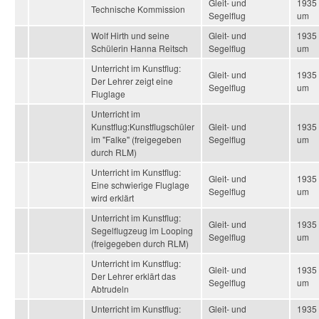
Gleit- und
1935
Technische Kommission
Segelflug
um
Wolf Hirth und seine
Gleit- und
1935
Schülerin Hanna Reitsch
Segelflug
um
Unterricht im Kunstflug:
Gleit- und
1935
Der Lehrer zeigt eine
Segelflug
um
Fluglage
Unterricht im
Kunstflug:Kunstflugschüler
Gleit- und
1935
im "Falke" (freigegeben
Segelflug
um
durch RLM)
Unterricht im Kunstflug:
Gleit- und
1935
Eine schwierige Fluglage
Segelflug
um
wird erklärt
Unterricht im Kunstflug:
Gleit- und
1935
Segelflugzeug im Looping
Segelflug
um
(freigegeben durch RLM)
Unterricht im Kunstflug:
Gleit- und
1935
Der Lehrer erklärt das
Segelflug
um
Abtrudeln
Unterricht im Kunstflug:
Gleit- und
1935