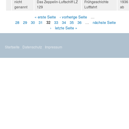
nicht
Das Zeppelin-Luftschiff LZ
Frühgeschichte
1936
genannt
129
Luftfahrt
ab
« erste Seite
‹ vorherige Seite
…
S
28
29
30
31
32
33
34
35
36
…
nächste Seite
›
letzte Seite »
e
i
t
Startseite
Datenschutz
Impressum
e
n