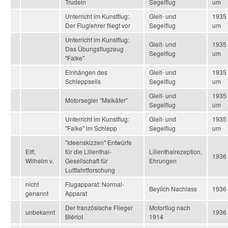
Trudeln
Segelflug
um
Unterricht im Kunstflug:
Gleit- und
1935
Der Fluglehrer fliegt vor
Segelflug
um
Unterricht im Kunstflug:
Gleit- und
1935
Das Übungsflugzeug
Segelflug
um
"Falke"
Einhängen des
Gleit- und
1935
Schleppseils
Segelflug
um
Gleit- und
1935
Motorsegler "Maikäfer"
Segelflug
um
Unterricht im Kunstflug:
Gleit- und
1935
"Falke" im Schlepp
Segelflug
um
"Ideenskizzen" Entwürfe
Eiff,
für die Lilienthal-
Lilienthalrezeption,
1936
Wilhelm v.
Gesellschaft für
Ehrungen
Luftfahrtforschung
nicht
Flugapparat: Normal-
Beylich Nachlass
1936
genannt
Apparat
Der französische Flieger
Motorflug nach
unbekannt
1936
Blériot
1914