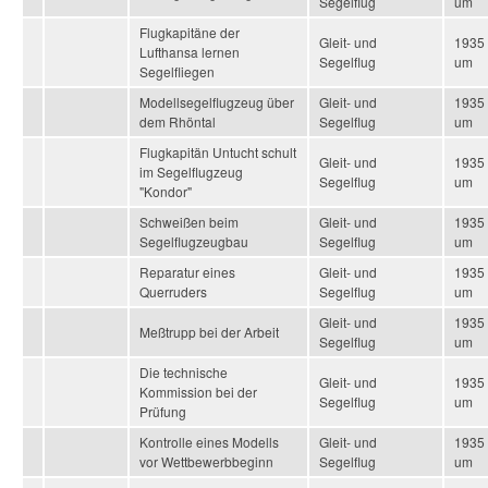
Segelflug
um
Flugkapitäne der
Gleit- und
1935
Lufthansa lernen
Segelflug
um
Segelfliegen
Modellsegelflugzeug über
Gleit- und
1935
dem Rhöntal
Segelflug
um
Flugkapitän Untucht schult
Gleit- und
1935
im Segelflugzeug
Segelflug
um
"Kondor"
Schweißen beim
Gleit- und
1935
Segelflugzeugbau
Segelflug
um
Reparatur eines
Gleit- und
1935
Querruders
Segelflug
um
Gleit- und
1935
Meßtrupp bei der Arbeit
Segelflug
um
Die technische
Gleit- und
1935
Kommission bei der
Segelflug
um
Prüfung
Kontrolle eines Modells
Gleit- und
1935
vor Wettbewerbbeginn
Segelflug
um