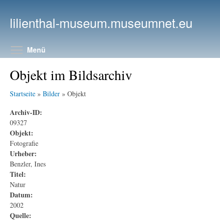
Direkt zum Inhalt
lilienthal-museum.museumnet.eu
Menüsichtbarkeit umschalten
Menü
Objekt im Bildsarchiv
Startseite
»
Bilder
» Objekt
Archiv-ID:
09327
Objekt:
Fotografie
Urheber:
Benzler, Ines
Titel:
Natur
Datum:
2002
Quelle: