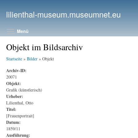
Direkt zum Inhalt
lilienthal-museum.museumnet.eu
Menüsichtbarkeit umschalten
Menü
Objekt im Bildsarchiv
Startseite
»
Bilder
» Objekt
Archiv-ID:
20071
Objekt:
Grafik (künstlerisch)
Urheber:
Lilienthal, Otto
Titel:
[Frauenportrait]
Datum:
1859/11
Ausführung: