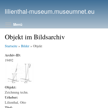
Direkt zum Inhalt
lilienthal-museum.museumnet.eu
Menüsichtbarkeit umschalten
Menü
Objekt im Bildsarchiv
Startseite
»
Bilder
» Objekt
Archiv-ID:
19492
Objekt:
Zeichnung techn.
Urheber:
Lilienthal, Otto
Titel: