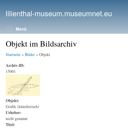
Direkt zum Inhalt
lilienthal-museum.museumnet.eu
Menüsichtbarkeit umschalten
Menü
Objekt im Bildsarchiv
Startseite
»
Bilder
» Objekt
Archiv-ID:
15001
Objekt:
Grafik (künstlerisch)
Urheber:
nicht genannt
Titel: