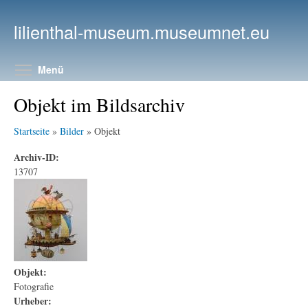
Direkt zum Inhalt
lilienthal-museum.museumnet.eu
Menüsichtbarkeit umschalten
Menü
Objekt im Bildsarchiv
Startseite
»
Bilder
» Objekt
Archiv-ID:
13707
Objekt:
Fotografie
Urheber: