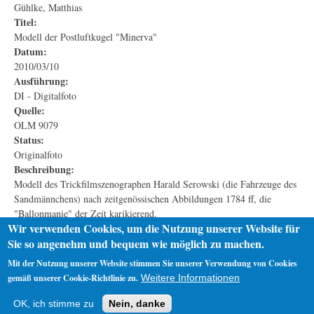
Gühlke, Matthias
Titel:
Modell der Postluftkugel "Minerva"
Datum:
2010/03/10
Ausführung:
DI - Digitalfoto
Quelle:
OLM 9079
Status:
Originalfoto
Beschreibung:
Modell des Trickfilmszenographen Harald Serowski (die Fahrzeuge des
Sandmännchens) nach zeitgenössischen Abbildungen 1784 ff, die
"Ballonmanie" der Zeit karikierend.
Wir verwenden Cookies, um die Nutzung unserer Website für
1983 für das Museum entworfen und gebaut, in der ständigen
Sie so angenehm und bequem wie möglich zu machen.
Ausstellung.
Mit der Nutzung unserer Website stimmen Sie unserer Verwendung von Cookies
gemäß unserer Cookie-Richtlinie zu.
Weitere Informationen
Startseite
Datenschutz
Impressum
OK, ich stimme zu
Nein, danke