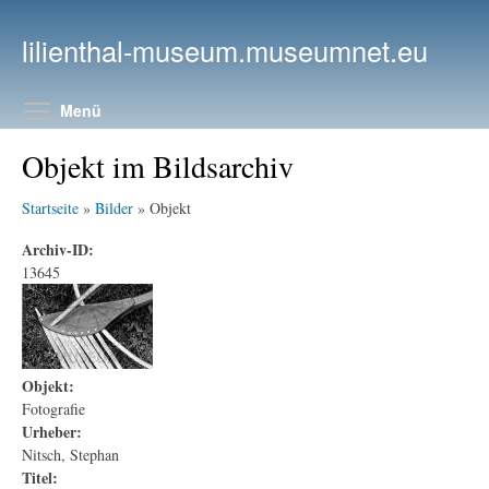
Direkt zum Inhalt
lilienthal-museum.museumnet.eu
Menüsichtbarkeit umschalten
Menü
Objekt im Bildsarchiv
Startseite
»
Bilder
» Objekt
Archiv-ID:
13645
Objekt:
Fotografie
Urheber:
Nitsch, Stephan
Titel: