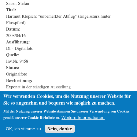
Sauer, Stefan
Titel:
Hartmut Klopsch: "unbemerkter Abflug" (Engelssturz hinter
Flusspferd)
Datum:
2008/04/16
Ausführung:
DI - Digitalfoto
Quelle:
Inv.Nr. 9458
Status:
Originalfoto
Beschreibung:
Exponat in der ständigen Ausstellung
Wir verwenden Cookies, um die Nutzung unserer Website für
Sie so angenehm und bequem wie möglich zu machen.
Mit der Nutzung unserer Website stimmen Sie unserer Verwendung von Cookies
gemäß unserer Cookie-Richtlinie zu.
Weitere Informationen
Startseite
Datenschutz
Impressum
OK, ich stimme zu
Nein, danke