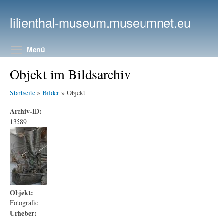
Direkt zum Inhalt
lilienthal-museum.museumnet.eu
Menüsichtbarkeit umschalten
Menü
Objekt im Bildsarchiv
Startseite
»
Bilder
» Objekt
Archiv-ID:
13589
Objekt:
Fotografie
Urheber: