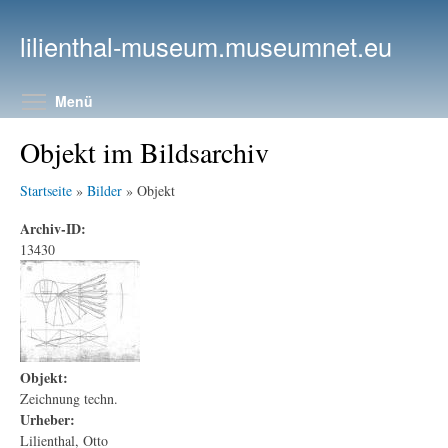
Direkt zum Inhalt
lilienthal-museum.museumnet.eu
Menüsichtbarkeit umschalten
Menü
Objekt im Bildsarchiv
Startseite
»
Bilder
» Objekt
Archiv-ID:
13430
Objekt:
Zeichnung techn.
Urheber:
Lilienthal, Otto