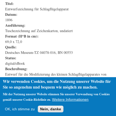
Titel:
Entwurfszeichnung für Schlagflügelapparat
Datum:
1896
Ausführung:
Tuschezeichnung auf Zeichenkarton, undatiert
Format (H*B in cm):
69,0 x 72,0
Quelle:
Deutsches Museum-TZ 04078-016, BN 00553
Status:
digital/eBook
Beschreibung:
Entwurf für die Modifizierung des kleinen Schlagflügelapparates von
1893 durch eine Scharnierleiste, enthält Bleistift-Korrekturen der Form
Wir verwenden Cookies, um die Nutzung unserer Website für
Schlagflügel
Sie so angenehm und bequem wie möglich zu machen.
Mit der Nutzung unserer Website stimmen Sie unserer Verwendung von Cookies
gemäß unserer Cookie-Richtlinie zu.
Weitere Informationen
Startseite
Datenschutz
Impressum
OK, ich stimme zu
Nein, danke