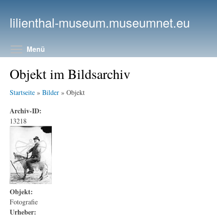
Direkt zum Inhalt
lilienthal-museum.museumnet.eu
Menüsichtbarkeit umschalten
Menü
Objekt im Bildsarchiv
Startseite
»
Bilder
» Objekt
Archiv-ID:
13218
Objekt:
Fotografie
Urheber: