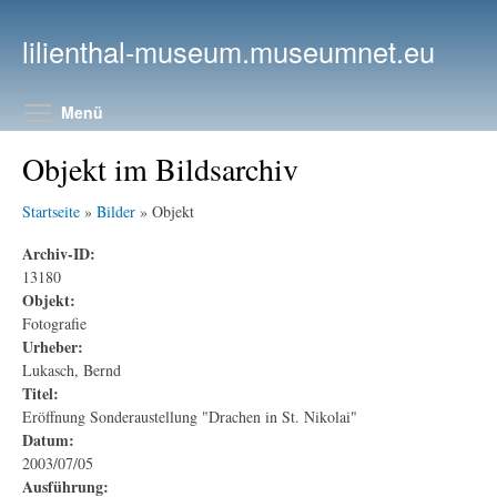
Direkt zum Inhalt
lilienthal-museum.museumnet.eu
Menüsichtbarkeit umschalten
Menü
Objekt im Bildsarchiv
Startseite
»
Bilder
» Objekt
Archiv-ID:
13180
Objekt:
Fotografie
Urheber:
Lukasch, Bernd
Titel:
Eröffnung Sonderaustellung "Drachen in St. Nikolai"
Datum:
2003/07/05
Ausführung: