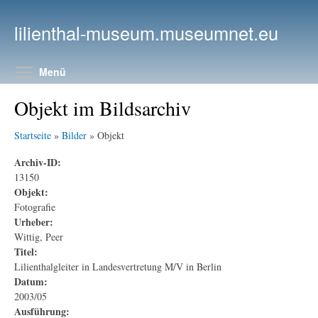
Direkt zum Inhalt
lilienthal-museum.museumnet.eu
Menüsichtbarkeit umschalten
Menü
Objekt im Bildsarchiv
Startseite
»
Bilder
» Objekt
Archiv-ID:
13150
Objekt:
Fotografie
Urheber:
Wittig, Peer
Titel:
Lilienthalgleiter in Landesvertretung M/V in Berlin
Datum:
2003/05
Ausführung: