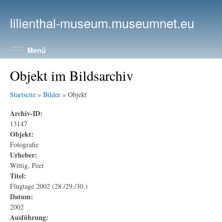
Direkt zum Inhalt
lilienthal-museum.museumnet.eu
Menüsichtbarkeit umschalten
Menü
Objekt im Bildsarchiv
Startseite
»
Bilder
» Objekt
Archiv-ID:
13147
Objekt:
Fotografie
Urheber:
Wittig, Peer
Titel:
Flugtage 2002 (28./29./30.)
Datum:
2002
Ausführung: