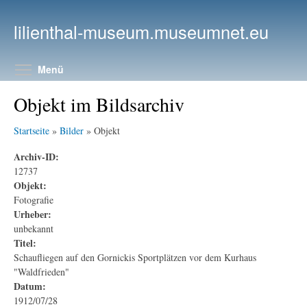
Direkt zum Inhalt
lilienthal-museum.museumnet.eu
Menüsichtbarkeit umschalten
Menü
Objekt im Bildsarchiv
Startseite
»
Bilder
» Objekt
Archiv-ID:
12737
Objekt:
Fotografie
Urheber:
unbekannt
Titel:
Schaufliegen auf den Gornickis Sportplätzen vor dem Kurhaus
"Waldfrieden"
Datum:
1912/07/28