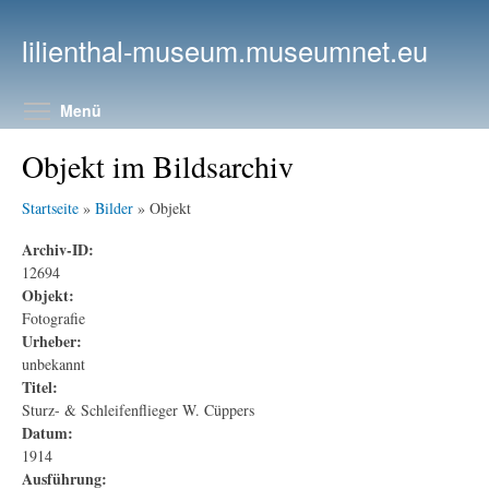
Direkt zum Inhalt
lilienthal-museum.museumnet.eu
Menüsichtbarkeit umschalten
Menü
Objekt im Bildsarchiv
Startseite
»
Bilder
» Objekt
Archiv-ID:
12694
Objekt:
Fotografie
Urheber:
unbekannt
Titel:
Sturz- & Schleifenflieger W. Cüppers
Datum:
1914
Ausführung: