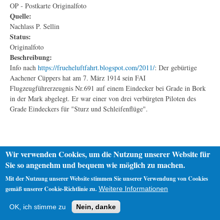
OP - Postkarte Originalfoto
Quelle:
Nachlass P. Sellin
Status:
Originalfoto
Beschreibung:
Info nach
https://frueheluftfahrt.blogspot.com/2011/
: Der gebürtige
Aachener Cüppers hat am 7. März 1914 sein FAI
Flugzeugführerzeugnis Nr.691 auf einem Eindecker bei Grade in Bork
in der Mark abgelegt. Er war einer von drei verbürgten Piloten des
Grade Eindeckers für "Sturz und Schleifenflüge".
Wir verwenden Cookies, um die Nutzung unserer Website für
Sie so angenehm und bequem wie möglich zu machen.
Mit der Nutzung unserer Website stimmen Sie unserer Verwendung von Cookies
gemäß unserer Cookie-Richtlinie zu.
Weitere Informationen
Startseite
Datenschutz
Impressum
OK, ich stimme zu
Nein, danke