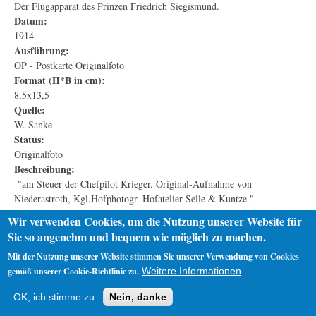
Der Flugapparat des Prinzen Friedrich Siegismund.
Datum:
1914
Ausführung:
OP - Postkarte Originalfoto
Format (H*B in cm):
8,5x13,5
Quelle:
W. Sanke
Status:
Originalfoto
Beschreibung:
"am Steuer der Chefpilot Krieger. Original-Aufnahme von
Niederastroth, Kgl.Hofphotogr. Hofatelier Selle & Kuntze."
https://de.m.wikipedia.org/wiki/Datei:Prinz_Siegesmund-_Flugzeug.jpg
Wir verwenden Cookies, um die Nutzung unserer Website für
Sie so angenehm und bequem wie möglich zu machen.
Mit der Nutzung unserer Website stimmen Sie unserer Verwendung von Cookies
gemäß unserer Cookie-Richtlinie zu.
Weitere Informationen
Startseite
Datenschutz
Impressum
OK, ich stimme zu
Nein, danke