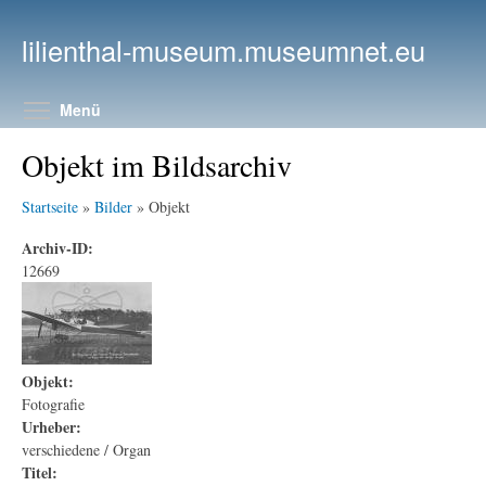
Direkt zum Inhalt
lilienthal-museum.museumnet.eu
Menüsichtbarkeit umschalten
Menü
Objekt im Bildsarchiv
Startseite
»
Bilder
» Objekt
Archiv-ID:
12669
Objekt:
Fotografie
Urheber:
verschiedene / Organ
Titel: