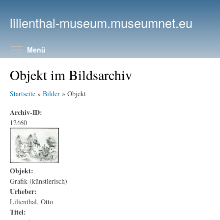
Direkt zum Inhalt
lilienthal-museum.museumnet.eu
Menüsichtbarkeit umschalten
Menü
Objekt im Bildsarchiv
Startseite
»
Bilder
» Objekt
Archiv-ID:
12460
Objekt:
Grafik (künstlerisch)
Urheber:
Lilienthal, Otto
Titel: