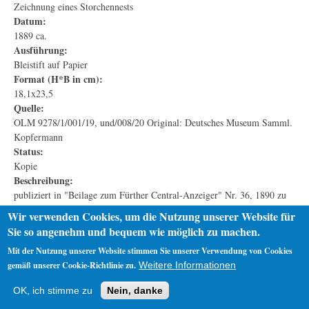
Zeichnung eines Storchennests
Datum:
1889 ca.
Ausführung:
Bleistift auf Papier
Format (H*B in cm):
18,1x23,5
Quelle:
OLM 9278/1/001/19, und/008/20 Original: Deutsches Museum Samml.
Kopfermann
Status:
Kopie
Beschreibung:
publiziert in "Beilage zum Fürther Central-Anzeiger" Nr. 36, 1890 zu
Otto Lilienthal: "Der Schwebeflug der Vögel" (Artikel nur als
Wir verwenden Cookies, um die Nutzung unserer Website für
unvollständige Kopie bekannt), Motiv vermutlich Boothststr. 17
Sie so angenehm und bequem wie möglich zu machen.
Mit der Nutzung unserer Website stimmen Sie unserer Verwendung von Cookies
gemäß unserer Cookie-Richtlinie zu.
Weitere Informationen
Startseite
Datenschutz
Impressum
OK, ich stimme zu
Nein, danke