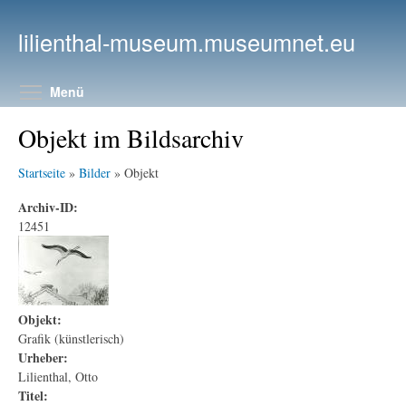
Direkt zum Inhalt
lilienthal-museum.museumnet.eu
Menüsichtbarkeit umschalten
Menü
Objekt im Bildsarchiv
Startseite
»
Bilder
» Objekt
Archiv-ID:
12451
Objekt:
Grafik (künstlerisch)
Urheber:
Lilienthal, Otto
Titel: