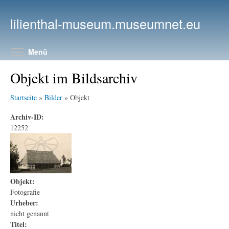
Direkt zum Inhalt
lilienthal-museum.museumnet.eu
Menüsichtbarkeit umschalten
Menü
Objekt im Bildsarchiv
Startseite
»
Bilder
» Objekt
Archiv-ID:
12252
Objekt:
Fotografie
Urheber:
nicht genannt
Titel: