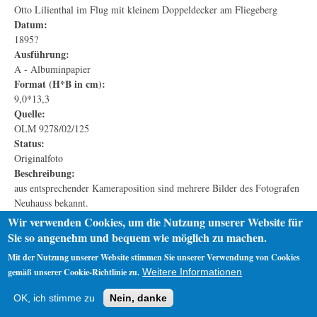
Otto Lilienthal im Flug mit kleinem Doppeldecker am Fliegeberg
Datum:
1895?
Ausführung:
A - Albuminpapier
Format (H*B in cm):
9,0*13,3
Quelle:
OLM 9278/02/125
Status:
Originalfoto
Beschreibung:
aus entsprechender Kameraposition sind mehrere Bilder des Fotografen
Neuhauss bekannt.
Wir verwenden Cookies, um die Nutzung unserer Website für
Sie so angenehm und bequem wie möglich zu machen.
Mit der Nutzung unserer Website stimmen Sie unserer Verwendung von Cookies
gemäß unserer Cookie-Richtlinie zu.
Weitere Informationen
Startseite
Datenschutz
Impressum
OK, ich stimme zu
Nein, danke