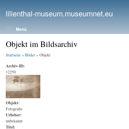
Direkt zum Inhalt
lilienthal-museum.museumnet.eu
Menüsichtbarkeit umschalten
Menü
Objekt im Bildsarchiv
Startseite
»
Bilder
» Objekt
Archiv-ID:
12250
Objekt:
Fotografie
Urheber:
unbekannt
Titel: