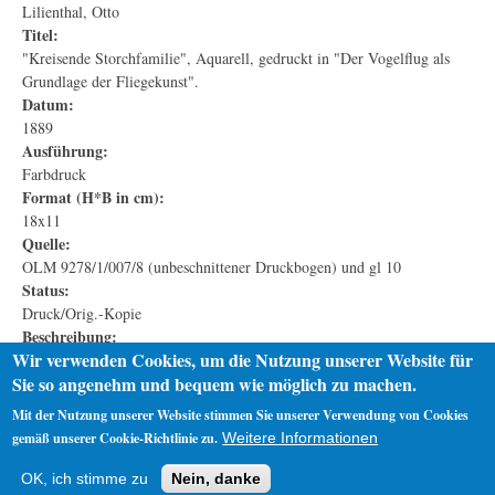
Lilienthal, Otto
Titel:
"Kreisende Storchfamilie", Aquarell, gedruckt in "Der Vogelflug als
Grundlage der Fliegekunst".
Datum:
1889
Ausführung:
Farbdruck
Format (H*B in cm):
18x11
Quelle:
OLM 9278/1/007/8 (unbeschnittener Druckbogen) und gl 10
Status:
Druck/Orig.-Kopie
Beschreibung:
Wir verwenden Cookies, um die Nutzung unserer Website für
Aquarell, veröffentlicht in Lilienthal: "Der Vogelflug als Grundlage der
Sie so angenehm und bequem wie möglich zu machen.
Fliegekunst" ; Signatur: HS RS: Halle
Mit der Nutzung unserer Website stimmen Sie unserer Verwendung von Cookies
gemäß unserer Cookie-Richtlinie zu.
Weitere Informationen
Startseite
Datenschutz
Impressum
OK, ich stimme zu
Nein, danke