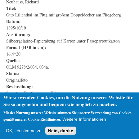
Neuhauss, Richard
Titel:
Otto Lilienthal im Flug mit großem Doppeldecker am Fliegeberg
Datum:
1895/10/19
Ausführung:
Silbeergelatine-Papierabzug auf Karton unter Passepartoutkarton
Format (H*B in cm):
16,4*20
Quelle:
OLM 9278/2/034, 034a,
Status:
Originalfoto
Beschreibung:
Signatur: Dr. Neuhauss / Fülleborn
Wir verwenden Cookies, um die Nutzung unserer Website für
Sie so angenehm und bequem wie möglich zu machen.
Mit der Nutzung unserer Website stimmen Sie unserer Verwendung von Cookies
gemäß unserer Cookie-Richtlinie zu.
Weitere Informationen
Startseite
Datenschutz
Impressum
OK, ich stimme zu
Nein, danke