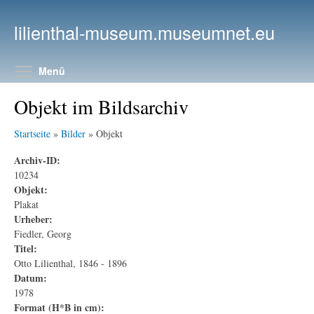
Direkt zum Inhalt
lilienthal-museum.museumnet.eu
Menüsichtbarkeit umschalten
Menü
Objekt im Bildsarchiv
Startseite
»
Bilder
» Objekt
Archiv-ID:
10234
Objekt:
Plakat
Urheber:
Fiedler, Georg
Titel:
Otto Lilienthal, 1846 - 1896
Datum:
1978
Format (H*B in cm):