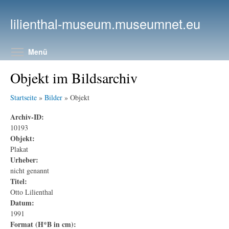
Direkt zum Inhalt
lilienthal-museum.museumnet.eu
Menüsichtbarkeit umschalten
Menü
Objekt im Bildsarchiv
Startseite
»
Bilder
» Objekt
Archiv-ID:
10193
Objekt:
Plakat
Urheber:
nicht genannt
Titel:
Otto Lilienthal
Datum:
1991
Format (H*B in cm):