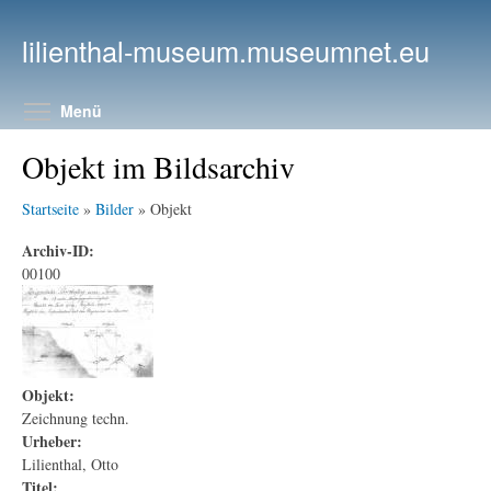
Direkt zum Inhalt
lilienthal-museum.museumnet.eu
Menüsichtbarkeit umschalten
Menü
Objekt im Bildsarchiv
Startseite
»
Bilder
» Objekt
Archiv-ID:
00100
Objekt:
Zeichnung techn.
Urheber:
Lilienthal, Otto
Titel: