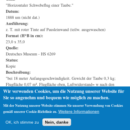
"Horizontaler Schwebeflug einer Taube."
Datum:
1888 um (nicht dat.)
Ausführung:
z. T. mit roter Tinte auf Pausleinwand (teilw. ausgewaschen)
Format (H*B in cm):
23,0 x 35,0
Quelle:
Deutsches Museum - HS 6269
Status:
Kopie
Beschreibung:
"bei 18 meter Anfangsgeschwindigkeit. Gewicht der Taube 0,3 kg;
Flugfläche 0,07 m². Flugfläche eben, Luftwiderstand= w nach den
Diagrammen von Lilienthal."
Wir verwenden Cookies, um die Nutzung unserer Website für
Beschriftung und Auswertung möglicherweise von unbekanntem Helfer,
Sie so angenehm und bequem wie möglich zu machen.
Mit der Nutzung unserer Website stimmen Sie unserer Verwendung von Cookies
gemäß unserer Cookie-Richtlinie zu.
Weitere Informationen
Startseite
Datenschutz
Impressum
OK, ich stimme zu
Nein, danke