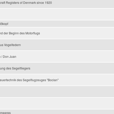
craft Registers of Denmark since 1920
ißkopf
nd der Beginn des Motorflugs
aus Vogelfedern
 / Don Juan
ung des Segelfliegers
euertechnik des Segelflugzeuges "Bocian"
ftmeeres