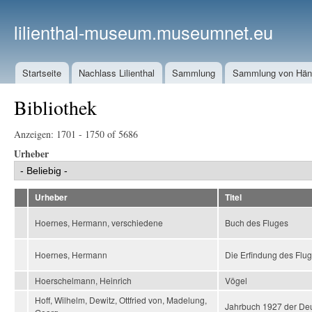
lilienthal-museum.museumnet.eu
Startseite
Nachlass Lilienthal
Sammlung
Sammlung von Häng
Bibliothek
Anzeigen: 1701 - 1750 of 5686
Urheber
Urheber
Titel
Hoernes, Hermann, verschiedene
Buch des Fluges
Hoernes, Hermann
Die Erfindung des Flu
Hoerschelmann, Heinrich
Vögel
Hoff, Wilhelm, Dewitz, Ottfried von, Madelung,
Jahrbuch 1927 der Deut