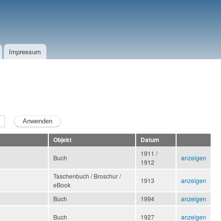
Impressum
Objekt
Datum
1911 /
Buch
anzeigen
1912
Taschenbuch / Broschur /
1913
anzeigen
eBook
Buch
1994
anzeigen
Buch
1927
anzeigen