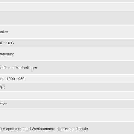
anker
BF 110 G
rwandlung
hiffe und Marineflieger
niere 1900-1950
Welt
otten
urg-Vorpommern und Westpommern - gestern und heute