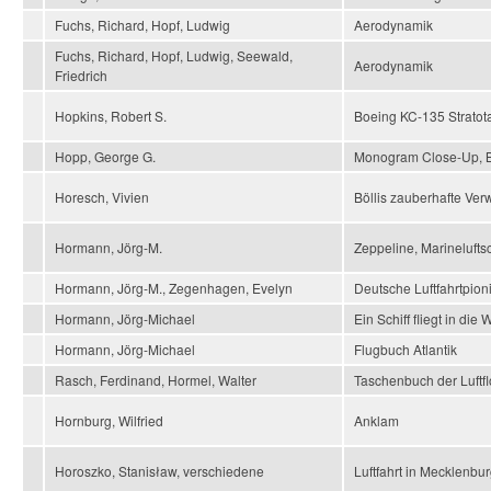
Fuchs, Richard, Hopf, Ludwig
Aerodynamik
Fuchs, Richard, Hopf, Ludwig, Seewald,
Aerodynamik
Friedrich
Hopkins, Robert S.
Boeing KC-135 Stratot
Hopp, George G.
Monogram Close-Up, 
Horesch, Vivien
Böllis zauberhafte Ve
Hormann, Jörg-M.
Zeppeline, Marineluftsc
Hormann, Jörg-M., Zegenhagen, Evelyn
Deutsche Luftfahrtpio
Hormann, Jörg-Michael
Ein Schiff fliegt in die 
Hormann, Jörg-Michael
Flugbuch Atlantik
Rasch, Ferdinand, Hormel, Walter
Taschenbuch der Luftfl
Hornburg, Wilfried
Anklam
Horoszko, Stanisław, verschiedene
Luftfahrt in Mecklenb