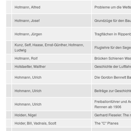
Hofmann, Alfred
Probleme um die Wett
Hofmann, Josef
Grundzüge für den Bau
Hofmann, Jürgen
Tragflächen in Rippe
Kunz, Seff, Haase, Ernst-Günther, Hofmann,
Fluglehre für den Sege
Ludwig
Hofmann, Rolf
Brücken Schienen Wa
Hofstaetter, Walther
Geschichte der Luftfahr
Hohmann, Ulrich
Die Gordon Bennett B
Hohmann, Ulrich
Beiträge zur Geschicht
Freiballonführer und A
Hohmann, Ulrich
Rennen ab 1906
Holden, Nigel
Gerhard Fieseler. The 
Holder, Bill, Vadnais, Scott
The "C" Planes