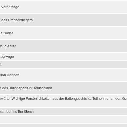
ervorhersage
 des Drachenfliegers
nbauweise
lfluglehrer
sserwege
t
allon Rennen
e des Ballonsports in Deutschland
nwärter Wichtige Persönlichkeiten aus der Ballongeschichte Teilnehmer an den G
man behind the Storch