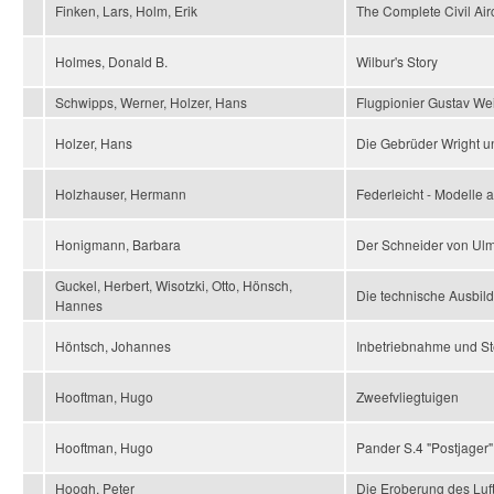
Finken, Lars, Holm, Erik
The Complete Civil Air
Holmes, Donald B.
Wilbur's Story
Schwipps, Werner, Holzer, Hans
Flugpionier Gustav We
Holzer, Hans
Die Gebrüder Wright u
Holzhauser, Hermann
Federleicht - Modelle 
Honigmann, Barbara
Der Schneider von Ulm
Guckel, Herbert, Wisotzki, Otto, Hönsch,
Die technische Ausbild
Hannes
Höntsch, Johannes
Inbetriebnahme und St
Hooftman, Hugo
Zweefvliegtuigen
Hooftman, Hugo
Pander S.4 "Postjager"
Hoogh, Peter
Die Eroberung des Lu