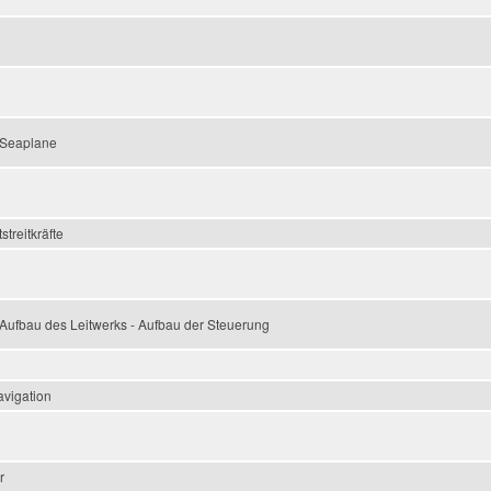
 Seaplane
treitkräfte
Aufbau des Leitwerks - Aufbau der Steuerung
avigation
r