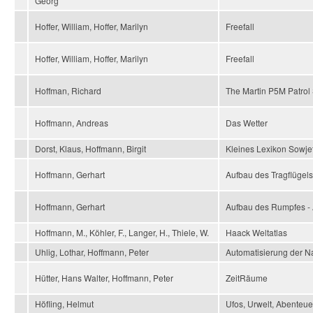
Georg
Hoffer, William, Hoffer, Marilyn
Freefall
Hoffer, William, Hoffer, Marilyn
Freefall
Hoffman, Richard
The Martin P5M Patrol
Hoffmann, Andreas
Das Wetter
Dorst, Klaus, Hoffmann, Birgit
Kleines Lexikon Sowjets
Hoffmann, Gerhart
Aufbau des Tragflügels
Hoffmann, Gerhart
Aufbau des Rumpfes - 
Hoffmann, M., Köhler, F., Langer, H., Thiele, W.
Haack Weltatlas
Uhlig, Lothar, Hoffmann, Peter
Automatisierung der N
Hütter, Hans Walter, Hoffmann, Peter
ZeitRäume
Höfling, Helmut
Ufos, Urwelt, Abenteue