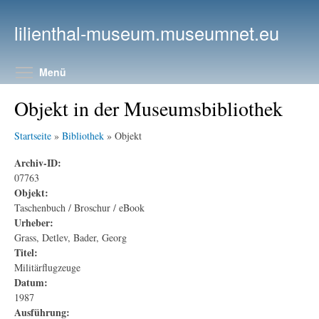
Direkt zum Inhalt
lilienthal-museum.museumnet.eu
Menüsichtbarkeit umschalten
Menü
Objekt in der Museumsbibliothek
Startseite
»
Bibliothek
» Objekt
Archiv-ID:
07763
Objekt:
Taschenbuch / Broschur / eBook
Urheber:
Grass, Detlev, Bader, Georg
Titel:
Militärflugzeuge
Datum:
1987
Ausführung: