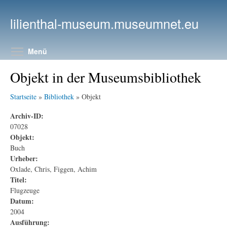
Direkt zum Inhalt
lilienthal-museum.museumnet.eu
Menüsichtbarkeit umschalten
Menü
Objekt in der Museumsbibliothek
Startseite
»
Bibliothek
» Objekt
Archiv-ID:
07028
Objekt:
Buch
Urheber:
Oxlade, Chris, Figgen, Achim
Titel:
Flugzeuge
Datum:
2004
Ausführung: