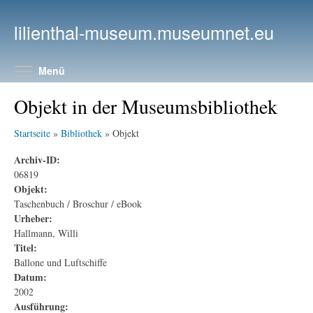
Direkt zum Inhalt
lilienthal-museum.museumnet.eu
Menüsichtbarkeit umschalten
Menü
Objekt in der Museumsbibliothek
Startseite
»
Bibliothek
» Objekt
Archiv-ID:
06819
Objekt:
Taschenbuch / Broschur / eBook
Urheber:
Hallmann, Willi
Titel:
Ballone und Luftschiffe
Datum:
2002
Ausführung: