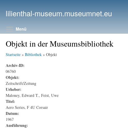
Direkt zum Inhalt
lilienthal-museum.museumnet.eu
Menüsichtbarkeit umschalten
Menü
Objekt in der Museumsbibliothek
Startseite
»
Bibliothek
» Objekt
Archiv-ID:
06760
Objekt:
Zeitschrift/Zeitung
Urheber:
Maloney, Edward T., Feist, Uwe
Titel:
Aero Series, F 4U Corsair
Datum:
1967
Ausführung: