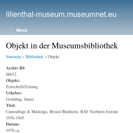
Direkt zum Inhalt
lilienthal-museum.museumnet.eu
Menüsichtbarkeit umschalten
Menü
Objekt in der Museumsbibliothek
Startseite
»
Bibliothek
» Objekt
Archiv-ID:
06612
Objekt:
Zeitschrift/Zeitung
Urheber:
Goulding, James
Titel:
Camouflage & Markings, Bristol Blenheim, RAF Northern Europe
1936-1945
Datum:
1970 ca.