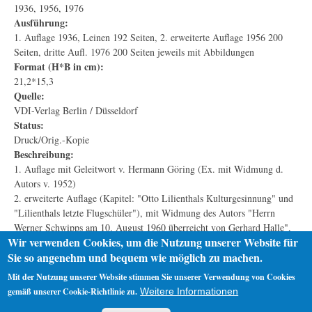
1936, 1956, 1976
Ausführung:
1. Auflage 1936, Leinen 192 Seiten, 2. erweiterte Auflage 1956 200
Seiten, dritte Aufl. 1976 200 Seiten jeweils mit Abbildungen
Format (H*B in cm):
21,2*15,3
Quelle:
VDI-Verlag Berlin / Düsseldorf
Status:
Druck/Orig.-Kopie
Beschreibung:
1. Auflage mit Geleitwort v. Hermann Göring (Ex. mit Widmung d.
Autors v. 1952)
2. erweiterte Auflage (Kapitel: "Otto Lilienthals Kulturgesinnung" und
"Lilienthals letzte Flugschüler"), mit Widmung des Autors "Herrn
Werner Schwipps am 10. August 1960 überreicht von Gerhard Halle",
Wir verwenden Cookies, um die Nutzung unserer Website für
weiteres mit Widmung Olga Halle-Lilienthal / A. S. Lilienthal
Sie so angenehm und bequem wie möglich zu machen.
3. Auflage
Mit der Nutzung unserer Website stimmen Sie unserer Verwendung von Cookies
gemäß unserer Cookie-Richtlinie zu.
Weitere Informationen
Startseite
Datenschutz
Impressum