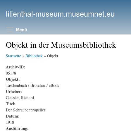
Direkt zum Inhalt
lilienthal-museum.museumnet.eu
Menüsichtbarkeit umschalten
Menü
Objekt in der Museumsbibliothek
Startseite
»
Bibliothek
» Objekt
Archiv-ID:
05178
Objekt:
Taschenbuch / Broschur / eBook
Urheber:
Geissler, Richard
Titel:
Der Schraubenpropeller
Datum:
1918
Ausführung: