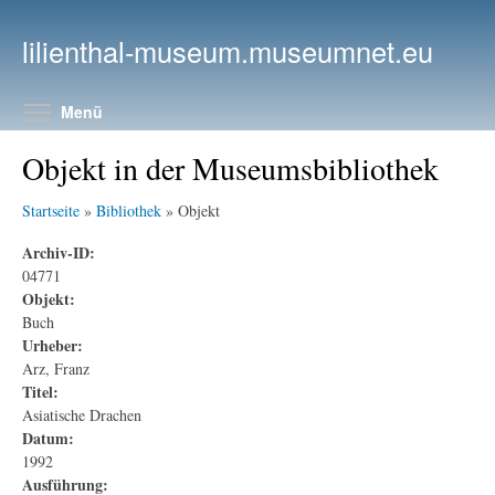
Direkt zum Inhalt
lilienthal-museum.museumnet.eu
Menüsichtbarkeit umschalten
Menü
Objekt in der Museumsbibliothek
Startseite
»
Bibliothek
» Objekt
Archiv-ID:
04771
Objekt:
Buch
Urheber:
Arz, Franz
Titel:
Asiatische Drachen
Datum:
1992
Ausführung: