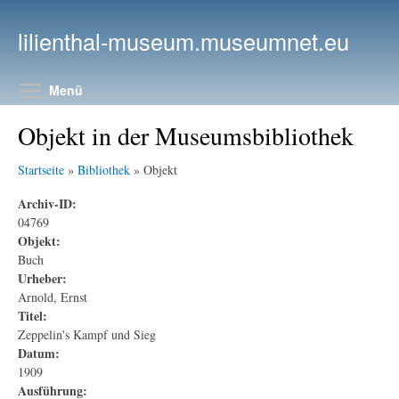
Direkt zum Inhalt
lilienthal-museum.museumnet.eu
Menüsichtbarkeit umschalten
Menü
Objekt in der Museumsbibliothek
Startseite
»
Bibliothek
» Objekt
Archiv-ID:
04769
Objekt:
Buch
Urheber:
Arnold, Ernst
Titel:
Zeppelin's Kampf und Sieg
Datum:
1909
Ausführung: