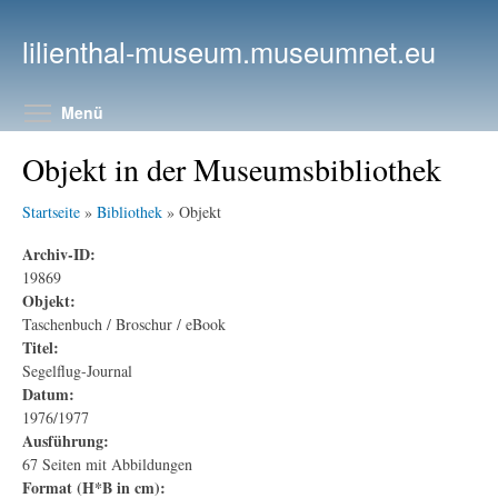
Direkt zum Inhalt
lilienthal-museum.museumnet.eu
Menüsichtbarkeit umschalten
Menü
Objekt in der Museumsbibliothek
Startseite
»
Bibliothek
» Objekt
Archiv-ID:
19869
Objekt:
Taschenbuch / Broschur / eBook
Titel:
Segelflug-Journal
Datum:
1976/1977
Ausführung:
67 Seiten mit Abbildungen
Format (H*B in cm):