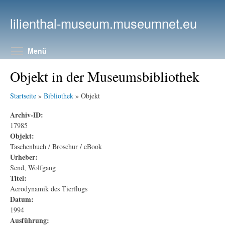
Direkt zum Inhalt
lilienthal-museum.museumnet.eu
Menüsichtbarkeit umschalten
Menü
Objekt in der Museumsbibliothek
Startseite
»
Bibliothek
» Objekt
Archiv-ID:
17985
Objekt:
Taschenbuch / Broschur / eBook
Urheber:
Send, Wolfgang
Titel:
Aerodynamik des Tierflugs
Datum:
1994
Ausführung: