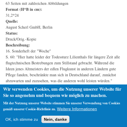
63 Seiten mit zahlreichen Abbildungen
Format (H*B in cm):
31,2*24
Quelle:
August Scherl GmbH, Berlin
Status:
Druck/Orig.-Kopie
Beschreibung:
16. Sonderheft der "Woche"
S. 60: "Hier hatte leider der Todessturz Lilienthals für längere Zeit alle
flugtechnischen Bestrebungen zum Stillstand gebracht. Während die
Ideen jenes Altmeisters der edlen Flugkunst in anderen Ländern gute
Pflege fanden, beschränkte man sich in Deutschland darauf, zunächst
abzuwarten und zuzusehen, was die anderen wohl leisten würden."
Wir verwenden Cookies, um die Nutzung unserer Website für
Sie so angenehm und bequem wie möglich zu machen.
Mit der Nutzung unserer Website stimmen Sie unserer Verwendung von Cookies
gemäß unserer Cookie-Richtlinie zu.
Weitere Informationen
Startseite
Datenschutz
Impressum
OK, ich stimme zu
Nein, danke