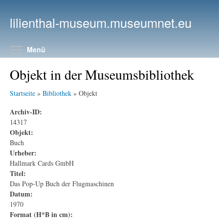
Direkt zum Inhalt
lilienthal-museum.museumnet.eu
Menüsichtbarkeit umschalten
Menü
Objekt in der Museumsbibliothek
Startseite
»
Bibliothek
» Objekt
Archiv-ID:
14317
Objekt:
Buch
Urheber:
Hallmark Cards GmbH
Titel:
Das Pop-Up Buch der Flugmaschinen
Datum:
1970
Format (H*B in cm):