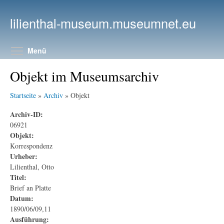
Direkt zum Inhalt
lilienthal-museum.museumnet.eu
Menüsichtbarkeit umschalten
Menü
Objekt im Museumsarchiv
Startseite
»
Archiv
» Objekt
Archiv-ID:
06921
Objekt:
Korrespondenz
Urheber:
Lilienthal, Otto
Titel:
Brief an Platte
Datum:
1890/06/09,11
Ausführung: