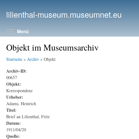
Direkt zum Inhalt
lilienthal-museum.museumnet.eu
Menüsichtbarkeit umschalten
Menü
Objekt im Museumsarchiv
Startseite
»
Archiv
» Objekt
Archiv-ID:
00657
Objekt:
Korrespondenz
Urheber:
Adams, Heinrich
Titel:
Brief an Lilienthal, Fritz
Datum:
1911/04/20
Quelle: