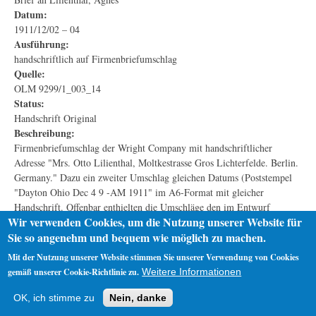
Datum:
1911/12/02 – 04
Ausführung:
handschriftlich auf Firmenbriefumschlag
Quelle:
OLM 9299/1_003_14
Status:
Handschrift Original
Beschreibung:
Firmenbriefumschlag der Wright Company mit handschriftlicher
Adresse "Mrs. Otto Lilienthal, Moltkestrasse Gros Lichterfelde. Berlin.
Germany." Dazu ein zweiter Umschlag gleichen Datums (Poststempel
"Dayton Ohio Dec 4 9 -AM 1911" im A6-Format mit gleicher
Handschrift. Offenbar enthielten die Umschläge den im Entwurf
Wir verwenden Cookies, um die Nutzung unserer Website für
bekannten Brief nebst 1000$-Scheck (id627). Auch die Antwort von
Sie so angenehm und bequem wie möglich zu machen.
Agnes Lilienthal ist bekannt (id628).
Mit der Nutzung unserer Website stimmen Sie unserer Verwendung von Cookies
gemäß unserer Cookie-Richtlinie zu.
Weitere Informationen
Startseite
Datenschutz
Impressum
OK, ich stimme zu
Nein, danke