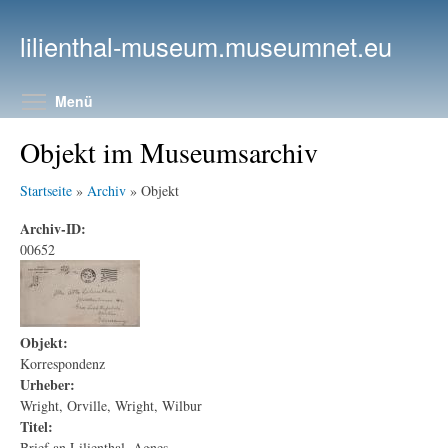
Direkt zum Inhalt
lilienthal-museum.museumnet.eu
Menüsichtbarkeit umschalten
Menü
Objekt im Museumsarchiv
Startseite
»
Archiv
» Objekt
Archiv-ID:
00652
Objekt:
Korrespondenz
Urheber:
Wright, Orville, Wright, Wilbur
Titel:
Brief an Lilienthal, Agnes