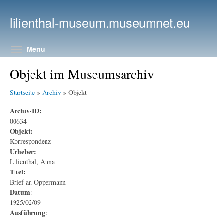
Direkt zum Inhalt
lilienthal-museum.museumnet.eu
Menüsichtbarkeit umschalten
Menü
Objekt im Museumsarchiv
Startseite
»
Archiv
» Objekt
Archiv-ID:
00634
Objekt:
Korrespondenz
Urheber:
Lilienthal, Anna
Titel:
Brief an Oppermann
Datum:
1925/02/09
Ausführung: